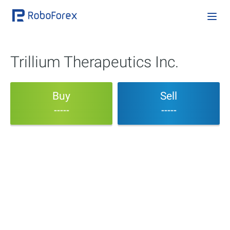
Trillium Therapeutics Inc.
Buy
Sell
-----
-----