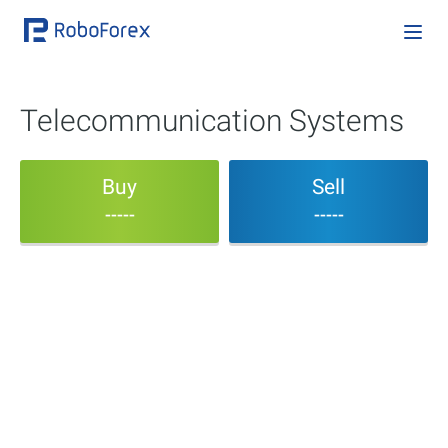
Telecommunication Systems
Buy
Sell
-----
-----