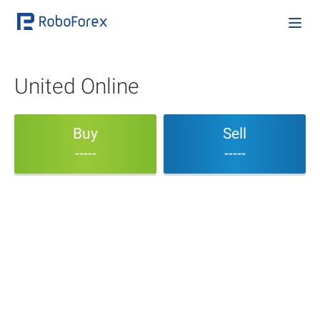
United Online
Buy
Sell
-----
-----