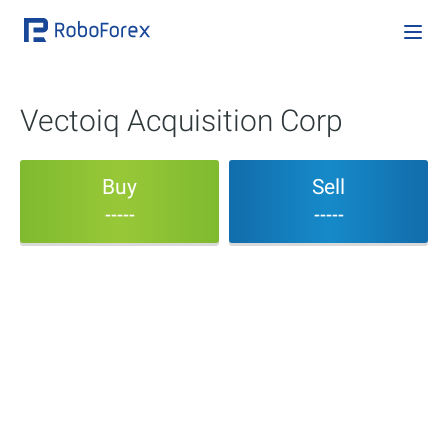
Vectoiq Acquisition Corp
Buy
Sell
-----
-----