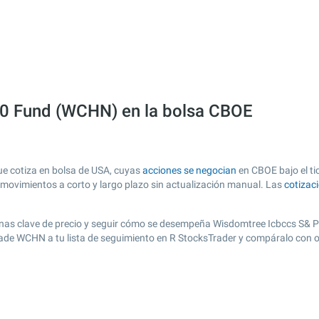
00 Fund (WCHN) en la bolsa CBOE
e cotiza en bolsa de USA, cuyas
acciones se negocian
en CBOE bajo el ti
s movimientos a corto y largo plazo sin actualización manual. Las
cotizac
r zonas clave de precio y seguir cómo se desempeña Wisdomtree Icbccs S& P
añade WCHN a tu lista de seguimiento en R StocksTrader y compáralo con 