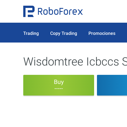
Trading
Copy Trading
Promociones
Wisdomtree Icbccs 
Buy
-----