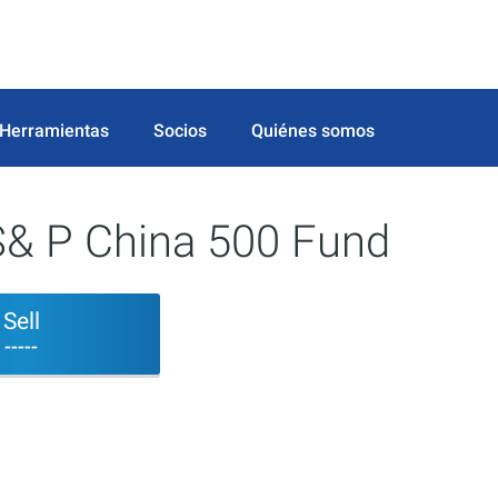
Herramientas
Socios
Quiénes somos
S& P China 500 Fund
Sell
-----