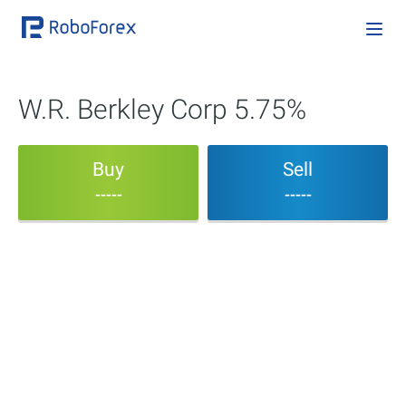
W.R. Berkley Corp 5.75%
Buy
Sell
-----
-----