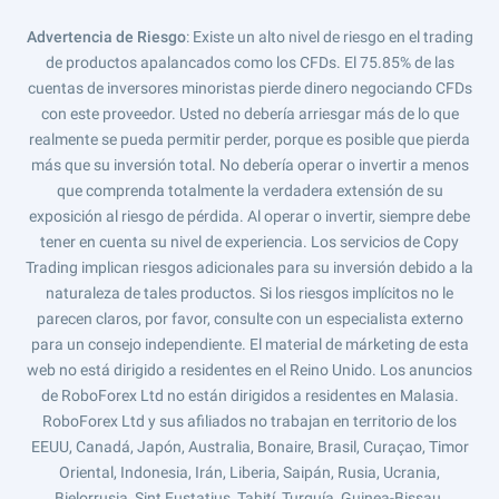
Advertencia de Riesgo
: Existe un alto nivel de riesgo en el trading
de productos apalancados como los CFDs. El 75.85% de las
cuentas de inversores minoristas pierde dinero negociando CFDs
con este proveedor. Usted no debería arriesgar más de lo que
realmente se pueda permitir perder, porque es posible que pierda
más que su inversión total. No debería operar o invertir a menos
que comprenda totalmente la verdadera extensión de su
exposición al riesgo de pérdida. Al operar o invertir, siempre debe
tener en cuenta su nivel de experiencia. Los servicios de Copy
Trading implican riesgos adicionales para su inversión debido a la
naturaleza de tales productos. Si los riesgos implícitos no le
parecen claros, por favor, consulte con un especialista externo
para un consejo independiente. El material de márketing de esta
web no está dirigido a residentes en el Reino Unido. Los anuncios
de RoboForex Ltd no están dirigidos a residentes en Malasia.
RoboForex Ltd y sus afiliados no trabajan en territorio de los
EEUU, Canadá, Japón, Australia, Bonaire, Brasil, Curaçao, Timor
Oriental, Indonesia, Irán, Liberia, Saipán, Rusia, Ucrania,
Bielorrusia, Sint Eustatius, Tahití, Turquía, Guinea-Bissau,