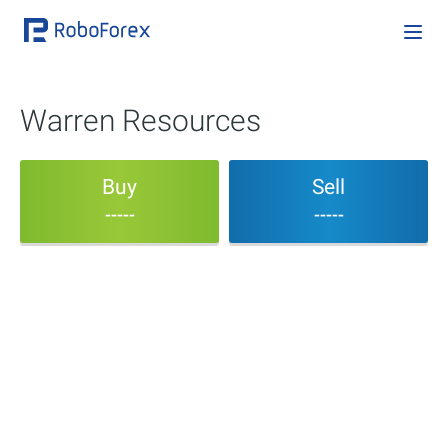
Warren Resources
Buy
Sell
-----
-----