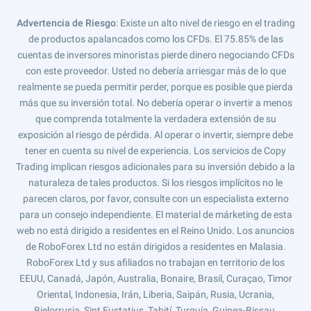
Advertencia de Riesgo
: Existe un alto nivel de riesgo en el trading
de productos apalancados como los CFDs. El 75.85% de las
cuentas de inversores minoristas pierde dinero negociando CFDs
con este proveedor. Usted no debería arriesgar más de lo que
realmente se pueda permitir perder, porque es posible que pierda
más que su inversión total. No debería operar o invertir a menos
que comprenda totalmente la verdadera extensión de su
exposición al riesgo de pérdida. Al operar o invertir, siempre debe
tener en cuenta su nivel de experiencia. Los servicios de Copy
Trading implican riesgos adicionales para su inversión debido a la
naturaleza de tales productos. Si los riesgos implícitos no le
parecen claros, por favor, consulte con un especialista externo
para un consejo independiente. El material de márketing de esta
web no está dirigido a residentes en el Reino Unido. Los anuncios
de RoboForex Ltd no están dirigidos a residentes en Malasia.
RoboForex Ltd y sus afiliados no trabajan en territorio de los
EEUU, Canadá, Japón, Australia, Bonaire, Brasil, Curaçao, Timor
Oriental, Indonesia, Irán, Liberia, Saipán, Rusia, Ucrania,
Bielorrusia, Sint Eustatius, Tahití, Turquía, Guinea-Bissau,