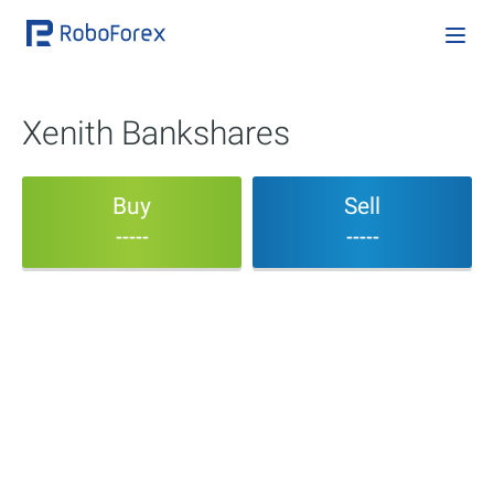
Xenith Bankshares
Buy
Sell
-----
-----