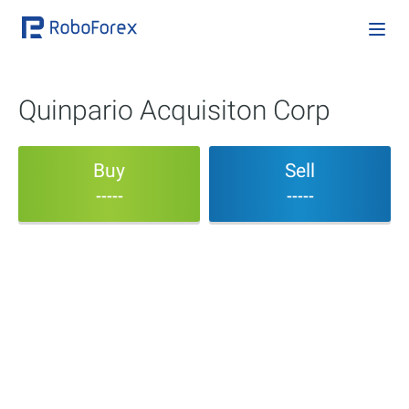
Quinpario Acquisiton Corp
Buy
Sell
-----
-----