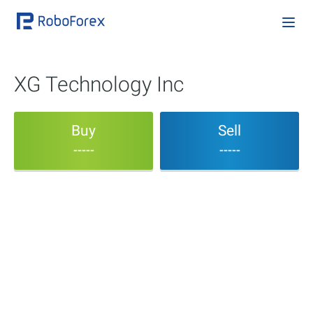
XG Technology Inc
Buy
Sell
-----
-----