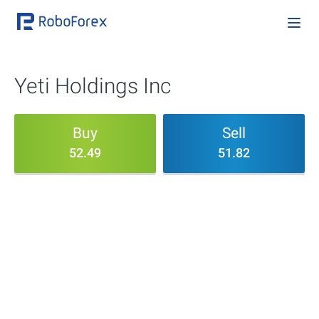
Yeti Holdings Inc
Buy
Sell
52.49
51.82