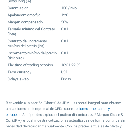
Swap long (%)
-6
Commission
150 / mio
Apalancamiento fijo
1:20
Margen compensado
50%
Tamaño minímo del Contrato
0.01
(lote)
Contrato del incremento
0.01
minímo del precio (lot)
Incremento minímo del precio
0.01
(tick size)
The time of trading session
16:31-22:59
Term currency
USD
3-days swap
Friday
Bienvenido a la sección "Charts" de JPM — tu portal integral para obtener
cotizaciones en tiempo real de CFDs sobre
acciones americanas y
europeas
. Aquí puedes explorar el gráfico dinámico de JPMorgan Chase &
Co. (JPM), el cual muestra cotizaciones actualizadas de forma continua sin
necesidad de recargar manualmente. Con los precios actuales de oferta y