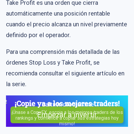
Take Profit es una orden que cierra
automáticamente una posición rentable
cuando el precio alcanza un nivel previamente
definido por el operador.
Para una comprensión más detallada de las
órdenes Stop Loss y Take Profit, se
recomienda consultar el siguiente artículo en
la serie​​.
¡Copie ya a los mejores traders!
¡Únase a CopyFX, escoja a los mejores traders de los
Empezar a invertir
rankings y comience a copiar sus estrategias hoy
mismo!