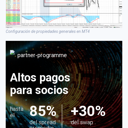
Configuración de propiedades generales en MT4
Altos pagos
para socios
85%
+30%
hasta
el
del spread
del swap