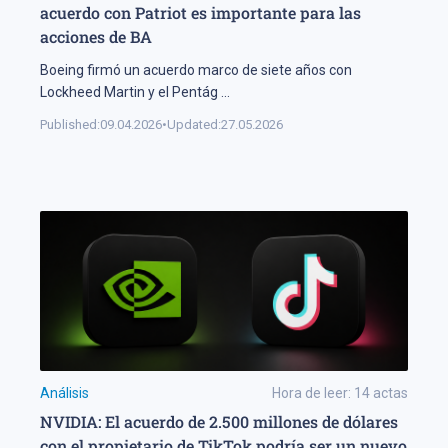
acuerdo con Patriot es importante para las
acciones de BA
Boeing firmó un acuerdo marco de siete años con
Lockheed Martin y el Pentág
...
Published:
09.04.2026
•
Updated:
27.05.2026
Análisis
Hora de leer:
14
actas
NVIDIA: El acuerdo de 2.500 millones de dólares
con el propietario de TikTok podría ser un nuevo