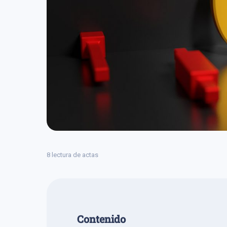
8 lectura de actas
Сontenido