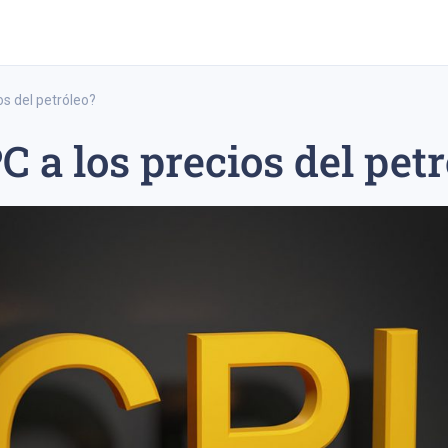
os del petróleo?
C a los precios del pet
trading a largo plazo
estrategia de trading a corto plazo
ipo 20