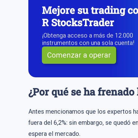
Mejore su trading c
R StocksTrader
¡Obtenga acceso a más de 12.000
instrumentos con una sola cuenta!
Comenzar a operar
¿Por qué se ha frenado l
Antes mencionamos que los expertos habí
fuera del 6,2%: sin embargo, se quedó en
espera el mercado.