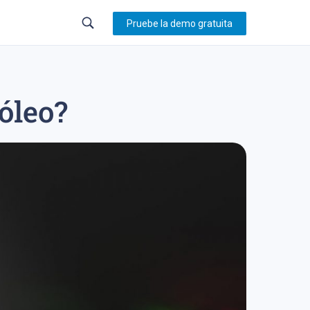
Pruebe la demo gratuita
róleo?
23
trading en forex
sistema de trading