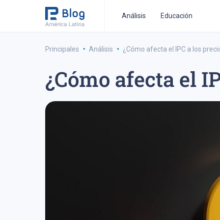
Análisis
Educación
·
·
Principales
Análisis
¿Cómo afecta el IPC a los preci
¿Cómo afecta el IP
estrategia de trading a medio-plazo
estrategia de 