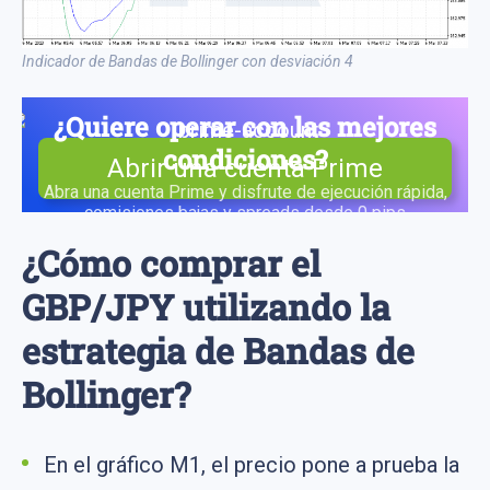
Indicador de Bandas de Bollinger con desviación 4
¿Quiere operar con las mejores
condiciones?
Abrir una cuenta Prime
Abra una cuenta Prime y disfrute de ejecución rápida,
comisiones bajas y spreads desde 0 pips
¿Cómo comprar el
GBP/JPY utilizando la
estrategia de Bandas de
Bollinger?
En el gráfico M1, el precio pone a prueba la