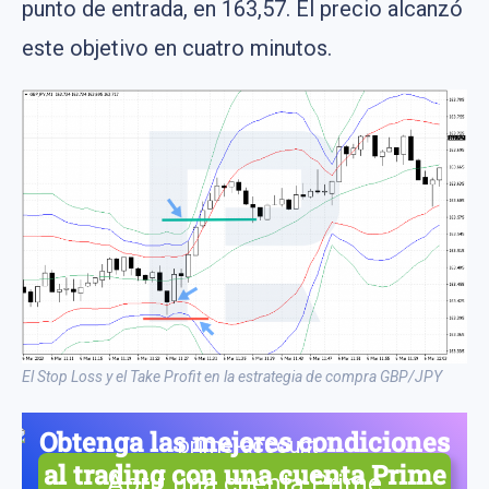
punto de entrada, en 163,57. El precio alcanzó
este objetivo en cuatro minutos.
El Stop Loss y el Take Profit en la estrategia de compra GBP/JPY
Obtenga las mejores condiciones
al trading con una cuenta Prime
Abrir una cuenta Prime