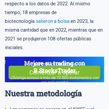
respecto a los datos de 2022. Al mismo
tiempo, 18 empresas de
biotecnología
salieron a bolsa
en 2023, la
misma cantidad que en 2022, mientras que en
2021 se produjeron 108 ofertas públicas
iniciales.
Mejore su trading con
R StocksTrader
Comenzar a operar
¡Obtenga acceso a más de 12.000 instrumentos con
una sola cuenta!
Nuestra metodología