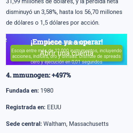
31,99 millones de dólares, y la pérdida neta
disminuyó un 3,58%, hasta los 56,70 millones
de dólares o 1,5 dólares por acción.
¡Empiece ya a operar!
Escoja entre más de 12.000 instrumentos, incluyendo
Abrir una cuenta
acciones, índices, oro y divisas. Disfrute de spreads
cero y ejecución en 0,01 segundos
4. mmunogen: +497%
Fundada en:
1980
Registrada en:
EEUU
Sede central:
Waltham, Massachusetts