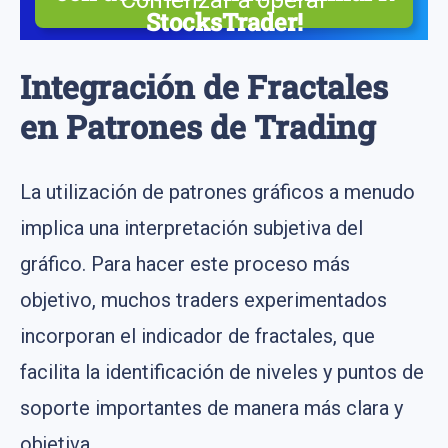
Comenzar a operar
StocksTrader!
Acciones reales, gráficas avanzadas y un constructor
de estrategias gratuito
Integración de Fractales
en Patrones de Trading
La utilización de patrones gráficos a menudo
implica una interpretación subjetiva del
gráfico. Para hacer este proceso más
objetivo, muchos traders experimentados
incorporan el indicador de fractales, que
facilita la identificación de niveles y puntos de
soporte importantes de manera más clara y
objetiva.