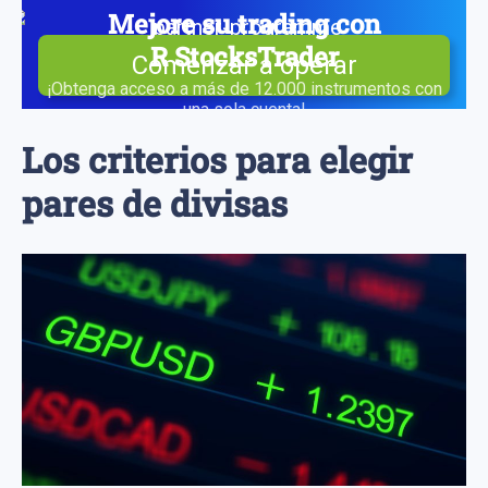
Mejore su trading con
R StocksTrader
Comenzar a operar
¡Obtenga acceso a más de 12.000 instrumentos con
una sola cuenta!
Los criterios para elegir
pares de divisas