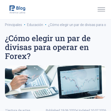
·
·
Principales
Educación
¿Cómo elegir un par de divisas para ope
¿Cómo elegir un par de
divisas para operar en
Forex?
7 lectura de actas
Published:
19.06.2020
•
Updated:
10.07.2026