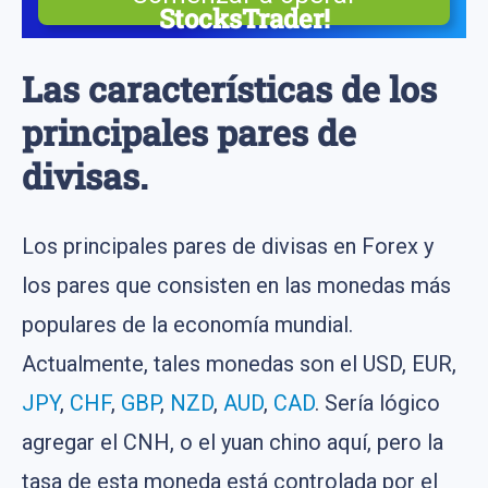
StocksTrader!
Acciones reales, gráficas avanzadas y un constructor
de estrategias gratuito
Las características de los
principales pares de
divisas.
Los principales pares de divisas en Forex y
los pares que consisten en las monedas más
populares de la economía mundial.
Actualmente, tales monedas son el USD, EUR,
JPY
,
CHF
,
GBP
,
NZD
,
AUD
,
CAD
. Sería lógico
agregar el CNH, o el yuan chino aquí, pero la
tasa de esta moneda está controlada por el