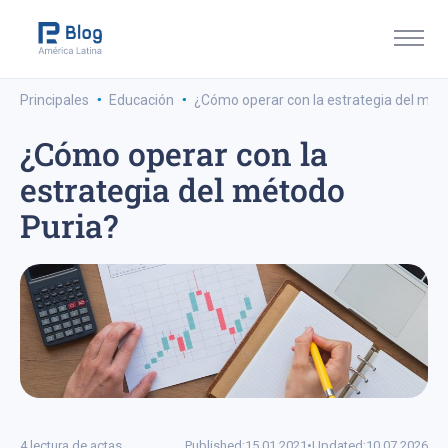
·
·
Principales
Educación
¿Cómo operar con la estrategia del mét
¿Cómo operar con la
estrategia del método
Puria?
4 lectura de actas
Published:
15.01.2021
•
Updated:
10.07.2026