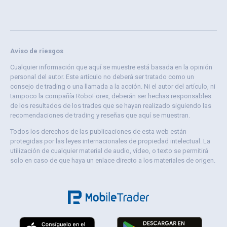
Aviso de riesgos
Cualquier información que aquí se muestre está basada en la opinión
personal del autor. Este artículo no deberá ser tratado como un
consejo de trading o una llamada a la acción. Ni el autor del artículo, ni
tampoco la compañía RoboForex, deberán ser hechas responsables
de los resultados de los trades que se hayan realizado siguiendo las
recomendaciones de trading y reseñas que aquí se muestran.
Todos los derechos de las publicaciones de esta web están
protegidas por las leyes internacionales de propiedad intelectual. La
utilización de cualquier material de audio, vídeo, o texto se permitirá
solo en caso de que haya un enlace directo a los materiales de origen.