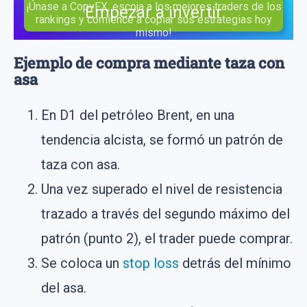
¡Únase a CopyFX, escoja a los mejores traders de los
Empezar a invertir
rankings y comience a copiar sus estrategias hoy
mismo!
Ejemplo de compra mediante taza con
asa
En D1 del petróleo Brent, en una
tendencia alcista, se formó un patrón de
taza con asa.
Una vez superado el nivel de resistencia
trazado a través del segundo máximo del
patrón (punto 2), el trader puede comprar.
Se coloca un
stop loss
detrás del mínimo
del asa.