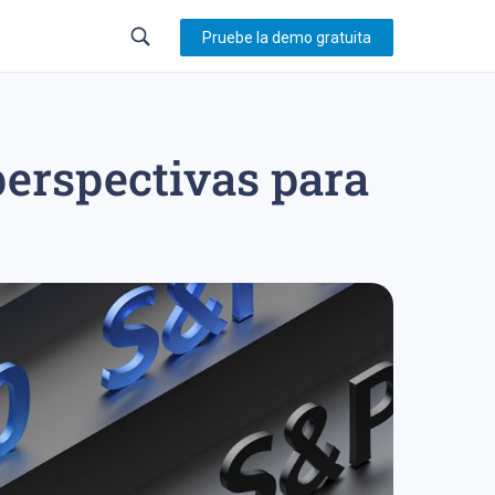
Pruebe la demo gratuita
 perspectivas para
23
trading en forex
sistema de trading