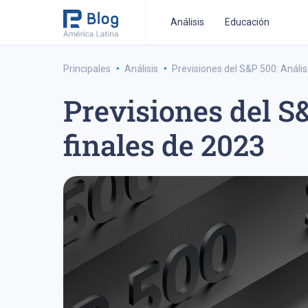
Análisis
Educación
·
·
Principales
Análisis
Previsiones del S&P 500: Anális
Previsiones del S&
estrategia de trading a medio-plazo
estrategia de 
finales de 2023