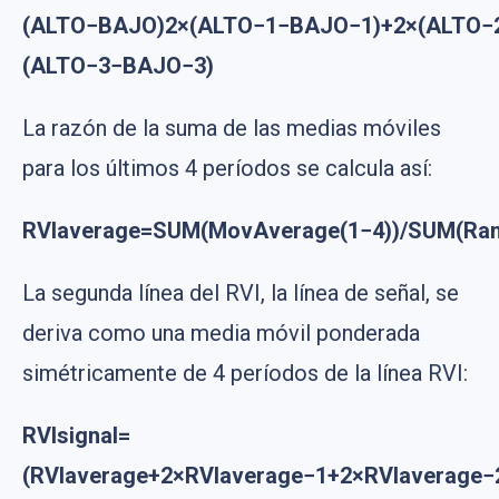
(ALTO−BAJO)2×(ALTO−1−BAJO−1)+2×(ALTO−
(ALTO−3−BAJO−3)
La razón de la suma de las medias móviles
para los últimos 4 períodos se calcula así:
RVIaverage=SUM(MovAverage(1−4))/SUM(Ran
La segunda línea del RVI, la línea de señal, se
deriva como una media móvil ponderada
simétricamente de 4 períodos de la línea RVI:
RVIsignal=
(RVIaverage+2×RVIaverage−1+2×RVIaverage−