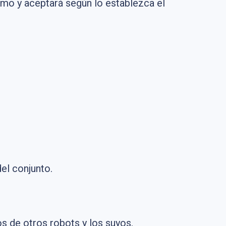
mo y aceptará según lo establezca el
el conjunto.
os de otros robots y los suyos.