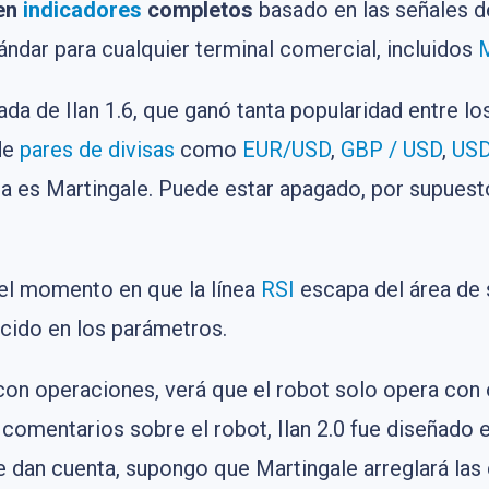
 en
indicadores
completos
basado en las señales d
ndar para cualquier terminal comercial, incluidos
M
rada de Ilan 1.6, que ganó tanta popularidad entre 
de
pares de divisas
como
EUR/USD
,
GBP / USD
,
USD
ia es Martingale. Puede estar apagado, por supuest
 el momento en que la línea
RSI
escapa del área de 
ecido en los parámetros.
o con operaciones, verá que el robot solo opera con
 comentarios sobre el robot, Ilan 2.0 fue diseñado 
e dan cuenta, supongo que Martingale arreglará las 