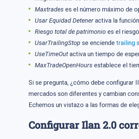
Maxtrades
es el número máximo de op
Usar Equidad Detener
activa la función
Riesgo total de patrimonio
es el riesg
UsarTrailingStop
se enciende
trailing 
UseTimeOut
activa un tiempo de esper
MaxTradeOpenHours
establece el tie
Si se pregunta, ¿cómo debe configurar I
mercados son diferentes y cambian cons
Echemos un vistazo a las formas de eleg
Configurar Ilan 2.0 co