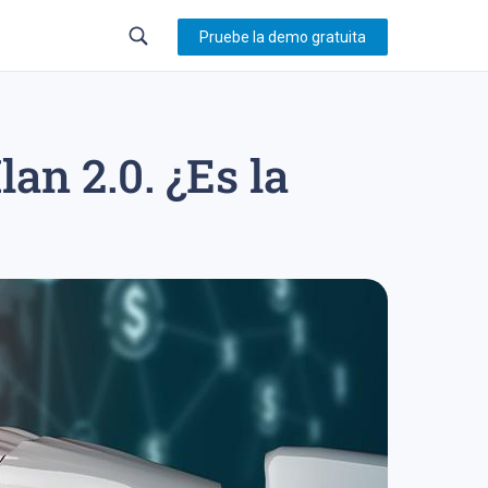
Pruebe la demo gratuita
an 2.0. ¿Es la
23
trading en forex
sistema de trading