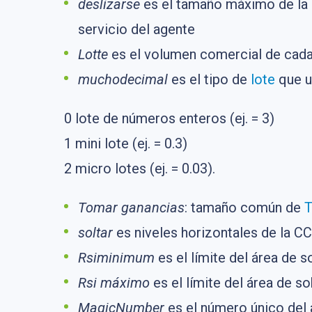
deslizarse
es el tamaño máximo de la n
servicio del agente
Lotte
es el volumen comercial de cada 
muchodecimal
es el tipo de
lote
que u
0 lote de números enteros (ej. = 3)
1 mini lote (ej. = 0.3)
2 micro lotes (ej. = 0.03).
Tomar ganancias
: tamaño común de
T
soltar
es niveles horizontales de la CC
Rsiminimum
es el límite del área de s
Rsi máximo
es el límite del área de s
MagicNumber
es el número único del a