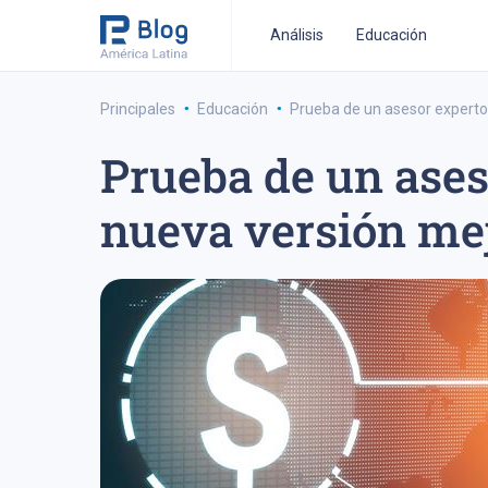
Análisis
Educación
·
·
Principales
Educación
Prueba de un asesor experto p
Prueba de un aseso
estrategia de trading a medio-plazo
estrategia de 
nueva versión mej